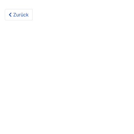
Vorheriger Beitrag: Fieranten
Zurück